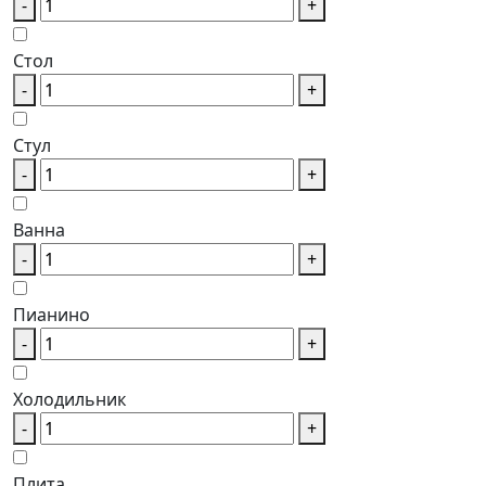
-
+
Стол
-
+
Стул
-
+
Ванна
-
+
Пианино
-
+
Холодильник
-
+
Плита