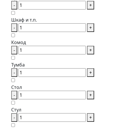
-
+
Шкаф и т.п.
-
+
Комод
-
+
Тумба
-
+
Стол
-
+
Стул
-
+