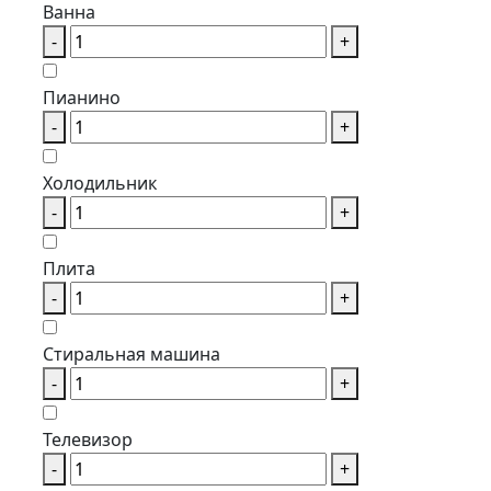
Ванна
-
+
Пианино
-
+
Холодильник
-
+
Плита
-
+
Стиральная машина
-
+
Телевизор
-
+