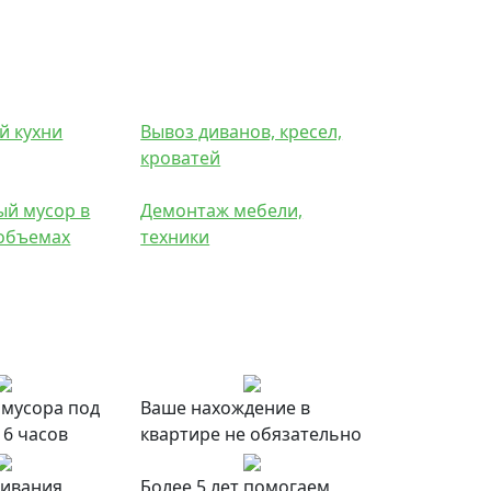
й кухни
Вывоз диванов, кресел,
кроватей
ый мусор в
Демонтаж мебели,
объемах
техники
 мусора под
Ваше нахождение в
 6 часов
квартире не обязательно
живания
Более 5 лет помогаем