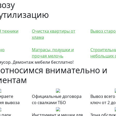
возу
 утилизацию
й техники
Очистка квартиры от
Вывоз старо
хлама
но
Матрасы, подушки и
Строительн
прочая мелочь
небольших 
 мусор. Демонтаж мебели бесплатно!
 относимся внимательно и
иентам
ираете
Официальные договора
Вывоз всего
мя вывоза
со свалками ТБО
ключ от 2 до
 парк
Инструмент и мешки для
Зона обслу