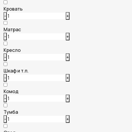
Кровать
-
+
Матрас
-
+
Кресло
-
+
Шкаф и т.п.
-
+
Комод
-
+
Тумба
-
+