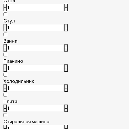
Стол
-
+
Стул
-
+
Ванна
-
+
Пианино
-
+
Холодильник
-
+
Плита
-
+
Стиральная машина
-
+