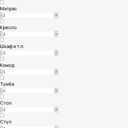
Матрас
-
+
Кресло
-
+
Шкаф и т.п.
-
+
Комод
-
+
Тумба
-
+
Стол
-
+
Стул