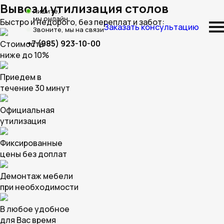
Вывоз и утилизация столов
Пишите,
мы онлайн
Быстро и недорого, без переплат и забот:
Заказать консультацию
Звоните, мы на связи
+7 (985) 923-10-00
Стоимость
ниже до 10%
Приедем в
течение 30 минут
Официальная
утилизация
Фиксированные
цены без доплат
Демонтаж мебели
при необходимости
В любое удобное
для Вас время