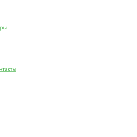
иры
а
нтакты