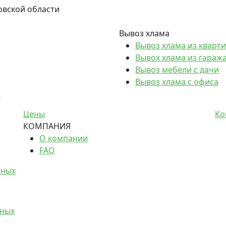
овской области
Вывоз хлама
Вывоз хлама из кварт
Вывох хлама из гараж
Вывоз мебели с дачи
Вывоз хлама с офиса
е
Цены
Ко
КОМПАНИЯ
О компании
FAQ
нных
нных